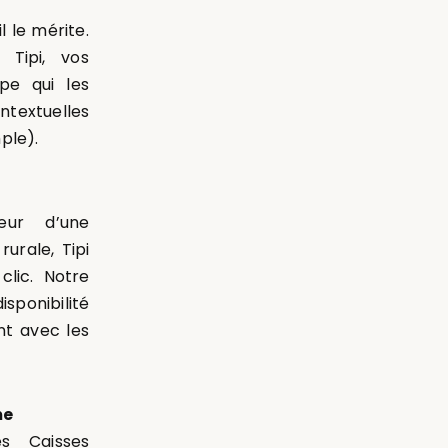
 le mérite.
r Tipi, vos
pe qui les
ntextuelles
ple).
ur d’une
urale, Tipi
lic. Notre
sponibilité
nt avec les
me
s Caisses