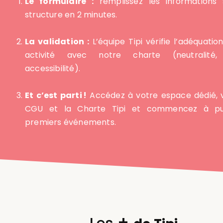
Le formulaire :
remplissez les informations 
structure en 2 minutes.
La validation :
L’équipe Tipi vérifie l’adéquatio
activité avec notre charte (neutralité, 
accessibilité).
Et c’est parti !
Accédez à votre espace dédié, v
CGU et la Charte Tipi et commencez à pub
premiers événements.
+