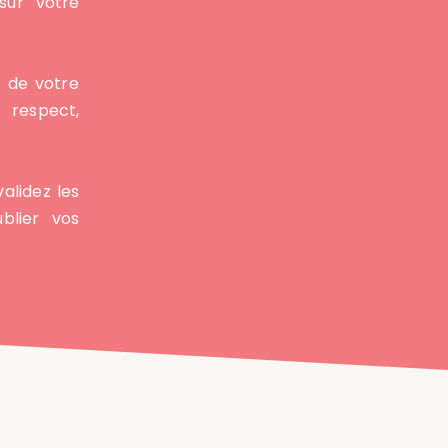
sur votre
n de votre
respect,
alidez les
lier vos