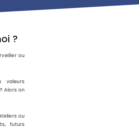
oi ?
veiller ou
s valeurs
? Alors on
teliers ou
s, futurs