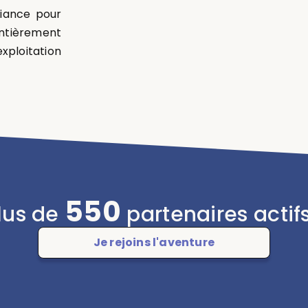
fiance pour
entièrement
ploitation
550
lus de
partenaires actifs
Je rejoins l'aventure