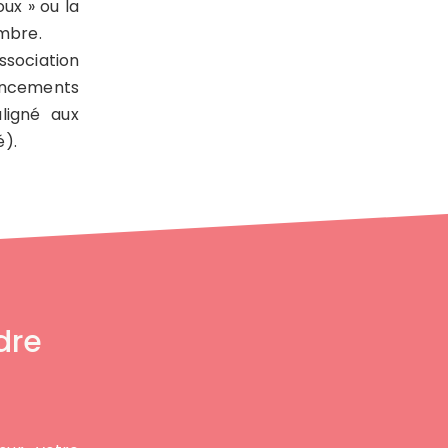
ux » ou la
ombre.
ssociation
ancements
ligné aux
é).
dre