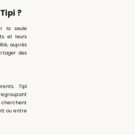
Tipi ?
ur la seule
s et leurs
lité, auprès
artager des
ents. Tipi
 regroupant
i cherchent
nt ou entre